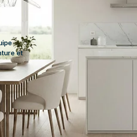
uipe
nture et