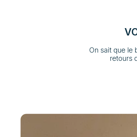
Alba, phoniques ou anti-feu
sur vos parois existantes.
Nous assurons des finitions
VO
précises en staff pour une
intégration parfaite dans votre
intérieur.
On sait que le 
retours 
Structurer mon intérieur