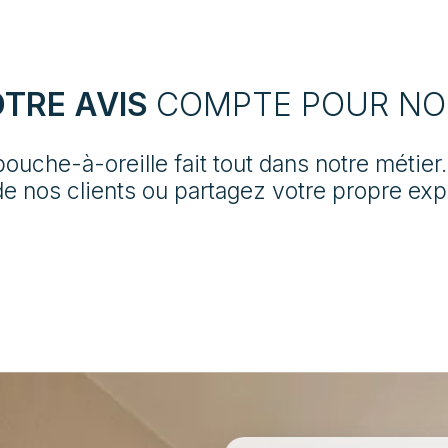
façades ainsi que le soin
apporté aux boiseries. Nous
utilisons des peintures
TRE AVIS
COMPTE POUR NO
spécifiques pour vos éléments
métalliques et garantissons
une remise en état soignée.
bouche-à-oreille fait tout dans notre métie
de nos clients ou partagez votre propre exp
Rénover mes façades