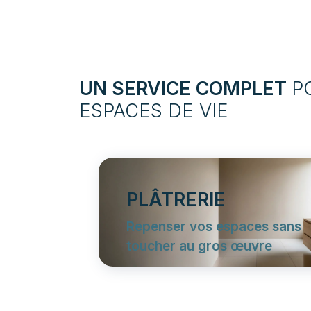
UN SERVICE COMPLET
P
ESPACES DE VIE
PLÂTRERIE
Repenser vos espaces sans
toucher au gros œuvre
Pour modifier vos volumes,
nous posons des cloisons en