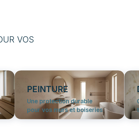
OUR VOS
PEINTURE
Une protection durable
pour vos murs et boiseries
Notre travail englobe
l'assainissement complet des