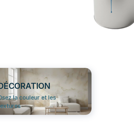
DÉCORATION
Osez la couleur et les
textures
Béton ciré, stucco ou papier
peint panoramique : nous