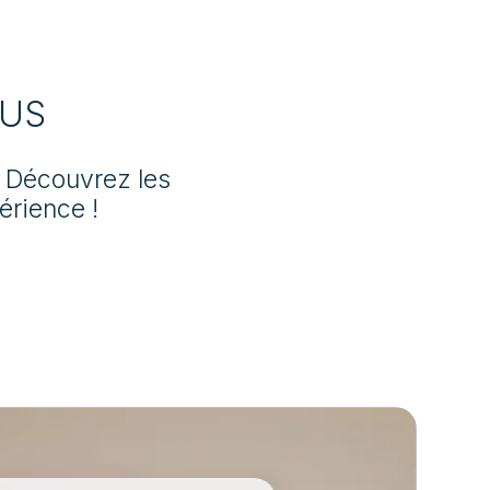
maîtrisons les techniques
décoratives les plus
modernes. Nous appliquons
US
également des peintures
étanches pour vos buanderies
et des revêtements de sols
r. Découvrez les
résistants.
érience !
Créer mon ambiance